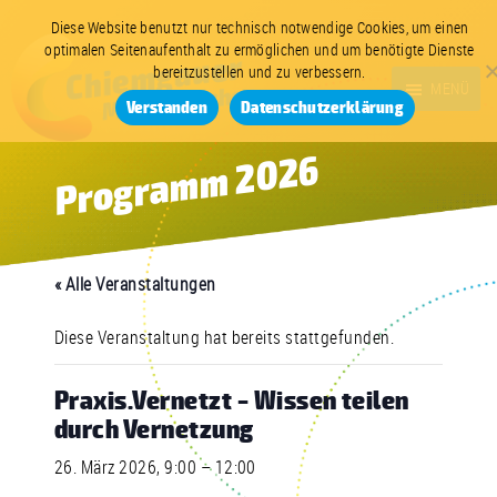
Zum
Zur
Inhalt
Fußzeile
Diese Website benutzt nur technisch notwendige Cookies, um einen
optimalen Seitenaufenthalt zu ermöglichen und um benötigte Dienste
springen
springen
bereitzustellen und zu verbessern.
MENÜ
Verstanden
Datenschutzerklärung
Chiemgauer
01.03.
Programm 2026
–
25.03.2027
Medienwochen
2027
« Alle Veranstaltungen
Diese Veranstaltung hat bereits stattgefunden.
Praxis.Vernetzt – Wissen teilen
durch Vernetzung
26. März 2026, 9:00
–
12:00